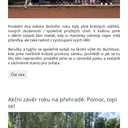
Poslední dva měsíce školního roku byly plné krásných zážitků,
nových zkušeností i společně prožitých chvil. V květnu jsme
s dětmi oslavili Den matek, kdy si maminky odnesly nejen milá
přáníčka, ale také radost z vystoupení svých dětí.
Berušky a tygříci se společně vydali na školní výlet do Buchlovic,
kde jsme navštívili krásné prostory zámku, prohlédli si jak se tu
žilo těm nejmenším, proběhli jsme se v zámecké parku a zastavili
v záchránné stanici pro zvířata.
PO
Číst více
STOPÁCH
BERUŠEK
A
TYGŘÍKŮ:
Akční závěr roku na přehradě: Pomoc, topí
se!