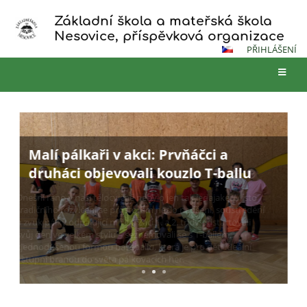
Základní škola a mateřská škola
Nesovice, příspěvková organizace
PŘIHLÁŠENÍ
Hlavní
stránka
Malí pálkaři v akci: Prvňáčci a
druháci objevovali kouzlo T-ballu
Dnešní ráno v naší tělocvičně nebylo jen tak ledajaké. Místo
tradičního rozvičení se prostorem neslo nadšení, soustředění
a zvuk pálky odpalující míček. Žáci 1. a 2. třídy odstartovali
svůj den ve velkém stylu – seznamovali se s T-ballem,
zjednodušenou formou baseballu, která je pro děti ideální
vstupní branou do světa pálkovacích her.