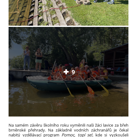
9
Na samém závěru školního roku vyměnili naši žáci lavice za břeh
brněnské přehrady. Na základně vodních záchranářů je čekal
nabitý vzdělávací program
Pomoc, topí se!
, kde si vyzkoušeli