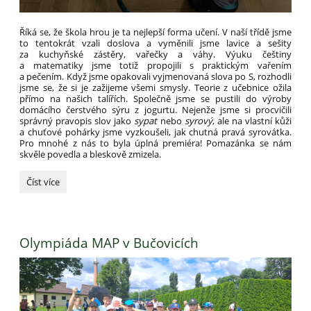
Říká se, že škola hrou je ta nejlepší forma učení. V naší třídě jsme
to tentokrát vzali doslova a vyměnili jsme lavice a sešity
za kuchyňské zástěry, vařečky a váhy. Výuku češtiny
a matematiky jsme totiž propojili s praktickým vařením
a pečením. Když jsme opakovali vyjmenovaná slova po S, rozhodli
jsme se, že si je zažijeme všemi smysly. Teorie z učebnice ožila
přímo na našich talířích. Společně jsme se pustili do výroby
domácího čerstvého sýru z jogurtu. Nejenže jsme si procvičili
správný pravopis slov jako
sypat
nebo
syrový
, ale na vlastní kůži
a chuťové pohárky jsme vyzkoušeli, jak chutná pravá syrovátka.
Pro mnohé z nás to byla úplná premiéra! Pomazánka se nám
skvěle povedla a bleskově zmizela.
Učení
Číst více
může
i
chutnat
aneb
Olympiáda MAP v Bučovicích
když
trojka
vaří
a
peče: