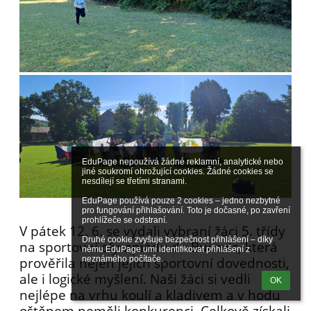
EduPage nepoužívá žádné reklamní, analytické nebo 
jiné soukromí ohrožující cookies. Žádné cookies se 
nesdílejí se třetími stranami.

EduPage používá pouze 2 cookies – jedno nezbytné 
pro fungování přihlašování. Toto je dočasné, po zavření 
prohlížeče se odstraní.

V pátek 12. 6. se vydali vybraní žáci 5. třídy
Druhé cookie zvyšuje bezpečnost přihlášení – díky 
na sportovní olympiádu do Bučovic, která
němu EduPage umí identifikovat přihlášení z 
neznámého počítače.
prověřila nejen jejich sportovní dovednosti,
ale i logické myšlení. Naši žáci si vedli
OK
nejlépe na vrhu koulí a kladivem a v hodu
oštěpem neměli konkurenci. Celkově získali