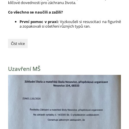
klíčové dovednosti pro záchranu života.
Co všechno se naučili a zažili?
První pomoc v praxi:
Vyzkoušeli si resuscitaci na figuríně
a zopakovali si ošetření různých typů ran.
Akční
Číst více
závěr
roku
na
přehradě:
Uzavření MŠ
Pomoc,
topí
se!: